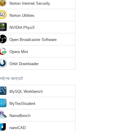
Norton Internet Security
Norton Utilities
NVIDIA PhysX
Open Broadcaster Software
Opera Mini
Orbit Downloader
সর্বশেষ আপডেট
MySQL Workbench
MyTestStudent
NameBench
nanoCAD