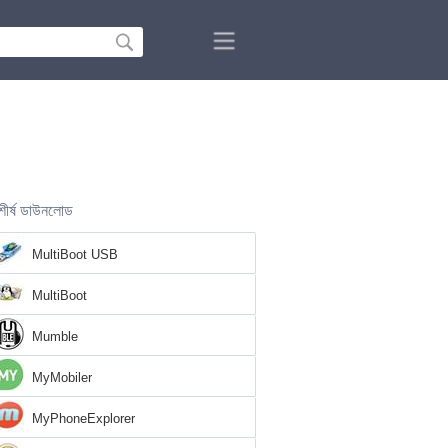
শীর্ষ ডাউনলোড
MultiBoot USB
MultiBoot
Mumble
MyMobiler
MyPhoneExplorer