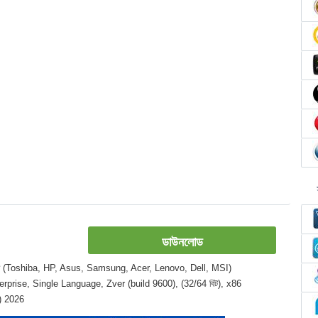
ডাউনলোড
 ল্যাপটপ (Toshiba, HP, Asus, Samsung, Acer, Lenovo, Dell, MSI)
terprise, Single Language, Zver (build 9600), (32/64 বিট), x86
l) 2026