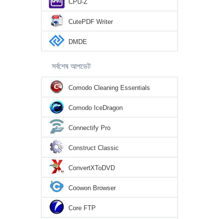
CPU-Z
CutePDF Writer
DMDE
সর্বশেষ আপডেট
Comodo Cleaning Essentials
Comodo IceDragon
Connectify Pro
Construct Classic
ConvertXToDVD
Coowon Browser
Core FTP