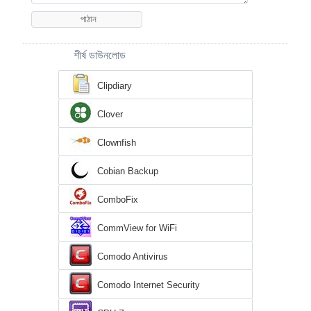
শীর্ষ ডাউনলোড
Clipdiary
Clover
Clownfish
Cobian Backup
ComboFix
CommView for WiFi
Comodo Antivirus
Comodo Internet Security