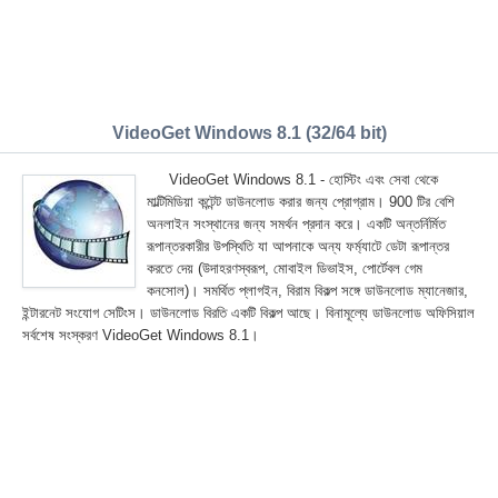
VideoGet Windows 8.1 (32/64 bit)
VideoGet Windows 8.1 - হোস্টিং এবং সেবা থেকে
মাল্টিমিডিয়া কন্টেন্ট ডাউনলোড করার জন্য প্রোগ্রাম। 900 টির বেশি
অনলাইন সংস্থানের জন্য সমর্থন প্রদান করে। একটি অন্তর্নির্মিত
রূপান্তরকারীর উপস্থিতি যা আপনাকে অন্য ফর্ম্যাটে ডেটা রূপান্তর
করতে দেয় (উদাহরণস্বরূপ, মোবাইল ডিভাইস, পোর্টেবল গেম
কনসোল)। সমর্থিত প্লাগইন, বিরাম বিকল্প সঙ্গে ডাউনলোড ম্যানেজার,
ইন্টারনেট সংযোগ সেটিংস। ডাউনলোড বিরতি একটি বিকল্প আছে। বিনামূল্যে ডাউনলোড অফিসিয়াল
সর্বশেষ সংস্করণ VideoGet Windows 8.1।