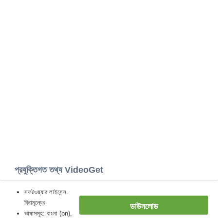
প্রযুক্তিগত তথ্য VideoGet
সফটওয়্যার লাইসেন্স:
বিনামূল্যের
ডাউনলোড
ভাষাসমূহ: বাংলা (bn),