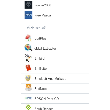
Foobar2000
Free Pascal
সর্বশেষ আপডেট
EditPlus
eMail Extractor
Embird
EmEditor
Emsisoft Anti-Malware
EndNote
EPSON Print CD
Epub Reader