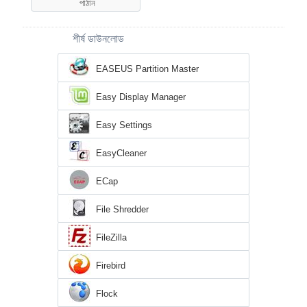
শীর্ষ ডাউনলোড
EASEUS Partition Master
Easy Display Manager
Easy Settings
EasyCleaner
ECap
File Shredder
FileZilla
Firebird
Flock