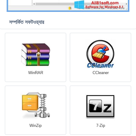
সম্পর্কিত সফটওয়্যার
WinRAR
CCleaner
WinZip
7-Zip