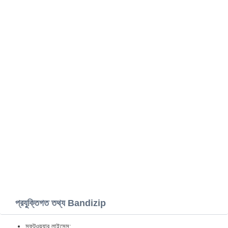
প্রযুক্তিগত তথ্য Bandizip
সফটওয়্যার লাইসেন্স: