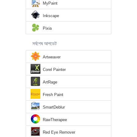
MyPaint
Inkscape
Pixia
সর্বশেষ আপডেট
Artweaver
Corel Painter
ArtRage
Fresh Paint
SmartDeblur
RawTherapee
Red Eye Remover