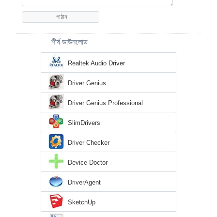
শীর্ষ ডাউনলোড
Realtek Audio Driver
Driver Genius
Driver Genius Professional
SlimDrivers
Driver Checker
Device Doctor
DriverAgent
SketchUp