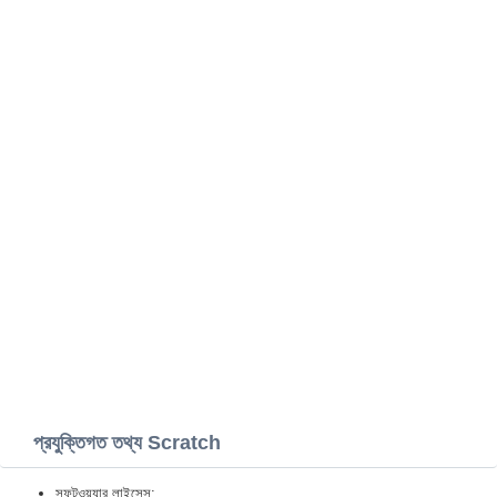
প্রযুক্তিগত তথ্য Scratch
সফটওয়্যার লাইসেন্স: