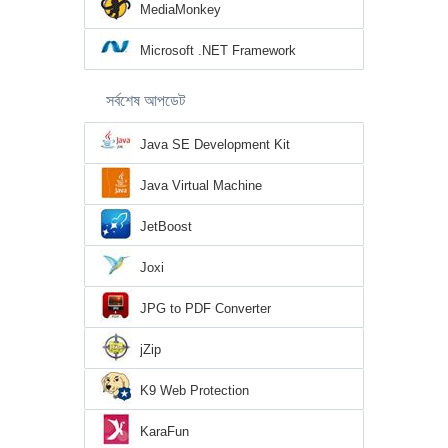
MediaMonkey
Microsoft .NET Framework
সর্বশেষ আপডেট
Java SE Development Kit
Java Virtual Machine
JetBoost
Joxi
JPG to PDF Converter
jZip
K9 Web Protection
KaraFun