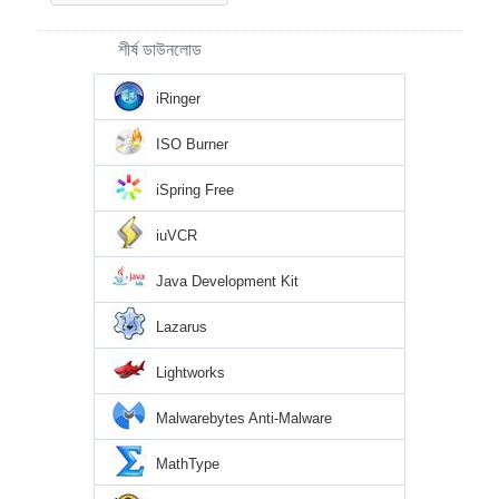
শীর্ষ ডাউনলোড
iRinger
ISO Burner
iSpring Free
iuVCR
Java Development Kit
Lazarus
Lightworks
Malwarebytes Anti-Malware
MathType