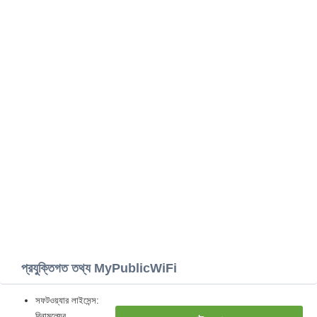
প্রযুক্তিগত তথ্য MyPublicWiFi
সফটওয়্যার লাইসেন্স:
বিনামূল্যের