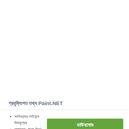
প্রযুক্তিগত তথ্য Paint.NET
সফটওয়্যার লাইসেন্স:
বিনামূল্যের
ডাউনলোড