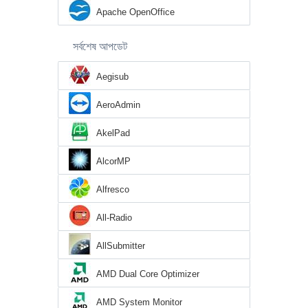
Apache OpenOffice
সর্বশেষ আপডেট
Aegisub
AeroAdmin
AkelPad
AlcorMP
Alfresco
All-Radio
AllSubmitter
AMD Dual Core Optimizer
AMD System Monitor