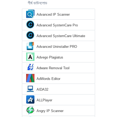
শীর্ষ ডাউনলোড
Advanced IP Scanner
Advanced SystemCare Pro
Advanced SystemCare Ultimate
Advanced Uninstaller PRO
Advego Plagiatus
Adware Removal Tool
AdWords Editor
AIDA32
ALLPlayer
Angry IP Scanner