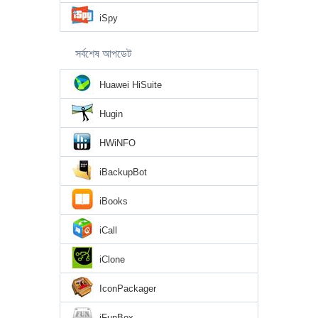
iSpy
সর্বশেষ আপডেট
Huawei HiSuite
Hugin
HWiNFO
iBackupBot
iBooks
iCall
iClone
IconPackager
iFunBox