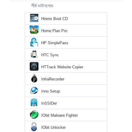
শীর্ষ ডাউনলোড
Hirens Boot CD
Home Plan Pro
HP SimplePass
HTC Sync
HTTrack Website Copier
InfraRecorder
Inno Setup
InSSIDer
IObit Malware Fighter
IObit Unlocker