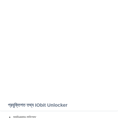
প্রযুক্তিগত তথ্য IObit Unlocker
সফটওয়্যার লাইসেন্স: