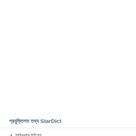
প্রযুক্তিগত তথ্য StarDict
সফটওয়্যার লাইসেন্স: