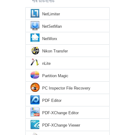
শীর্ষ ডাউনলোড
NetLimiter
NetSetMan
NetWorx
Nikon Transfer
nLite
Partition Magic
PC Inspector File Recovery
PDF Editor
PDF-XChange Editor
PDF-XChange Viewer