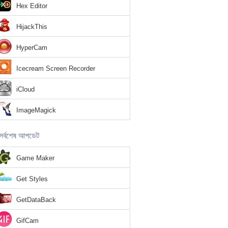
Hex Editor
HijackThis
HyperCam
Icecream Screen Recorder
iCloud
ImageMagick
সর্বশেষ আপডেট
Game Maker
Get Styles
GetDataBack
GifCam