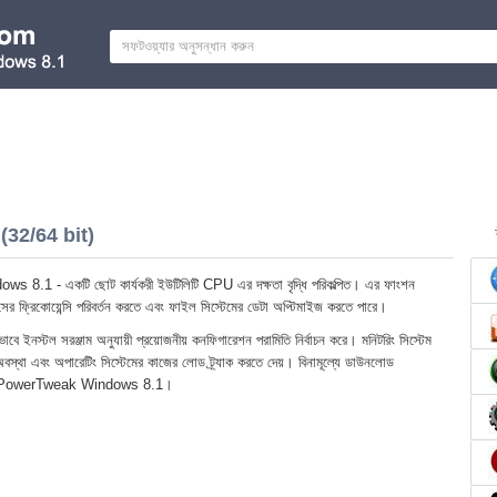
32/64 bit)
.1 - একটি ছোট কার্যকরী ইউটিলিটি CPU এর দক্ষতা বৃদ্ধি পরিকল্পিত। এর ফাংশন
াসের ফ্রিকোয়েন্সি পরিবর্তন করতে এবং ফাইল সিস্টেমের ডেটা অপ্টিমাইজ করতে পারে।
়ভাবে ইনস্টল সরঞ্জাম অনুযায়ী প্রয়োজনীয় কনফিগারেশন পরামিতি নির্বাচন করে। মনিটরিং সিস্টেম
বস্থা এবং অপারেটিং সিস্টেমের কাজের লোড ট্র্যাক করতে দেয়। বিনামূল্যে ডাউনলোড
্করণ PowerTweak Windows 8.1।