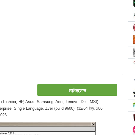
ডাউনলোড
 ল্যাপটপ (Toshiba, HP, Asus, Samsung, Acer, Lenovo, Dell, MSI)
terprise, Single Language, Zver (build 9600), (32/64 বিট), x86
 2026