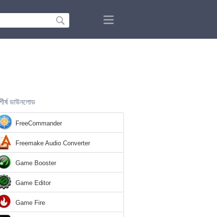
শীর্ষ ডাউনলোড
FreeCommander
Freemake Audio Converter
Game Booster
Game Editor
Game Fire