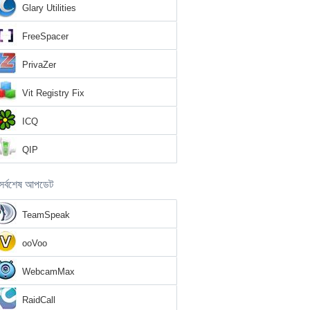
Glary Utilities
FreeSpacer
PrivaZer
Vit Registry Fix
ICQ
QIP
সর্বশেষ আপডেট
TeamSpeak
ooVoo
WebcamMax
RaidCall