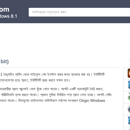
bit)
দ্যুতিন আর্টস থেকে লাইসেন্স গেম ইনস্টল করার জন্য ব্যবহার করা হয়। ইউটিলিটি
উল্লেখযোগ্য ছাড় গ্রহণ, ইউটিলিটি ক্রয় করতে সক্ষম হবে।
্যবহারকারীরা দ্রুত পছন্দসই খেলা খুঁজে পেতে পারেন। আপনি একটি অ্যাকাউন্ট তৈরি করতে,
ত পরিচিতিগুলি ব্লক করতে পারেন। প্রধান সুবিধা নির্বাচিত পণ্য দ্রুত লোড হচ্ছে। আপনি গেমিং
র দেখতে পারেন। বিনামূল্যে ডাউনলোড অফিসিয়াল সর্বশেষ সংস্করণ Origin Windows