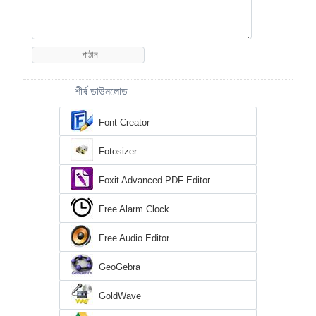
শীর্ষ ডাউনলোড
Font Creator
Fotosizer
Foxit Advanced PDF Editor
Free Alarm Clock
Free Audio Editor
GeoGebra
GoldWave