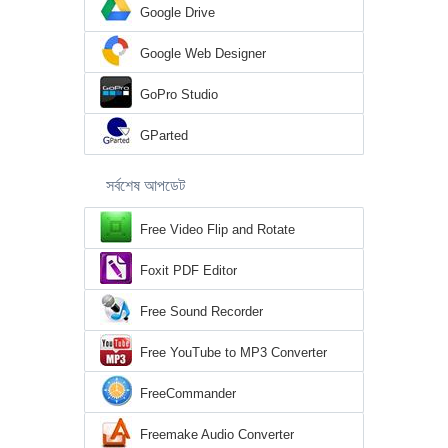
Google Drive
Google Web Designer
GoPro Studio
GParted
সর্বশেষ আপডেট
Free Video Flip and Rotate
Foxit PDF Editor
Free Sound Recorder
Free YouTube to MP3 Converter
FreeCommander
Freemake Audio Converter