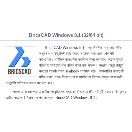
BricsCAD Windows 8.1 (32/64 bit)
BricsCAD Windows 8.1 - প্রকৌশলীরা অত্যন্ত সঠিক
অঙ্কন এবং চিত্রাবলী তৈরি করতে সাহায্য করে এমন পেশাদারী
সফ্টওয়্যার। শারীরিক সূত্রগুলির সমর্থনের জন্য ধন্যবাদ, কয়েক মুহুর্তে
পরিকল্পিত কাঠামোগুলির শক্তি গণনা করা সম্ভব। সরঞ্জাম প্রচুর প্রাচুর্য
সবচেয়ে সাহসী ধারনা embody সাহায্য করে। কার্যকারিতা ব্যবহারটি
সঠিক স্কেল গণনা সিস্টেম দ্বারা সমর্থিত যা চিত্রের প্রকৃত আকারগুলি
বস্তুগুলি পর্যবেক্ষণ করতে সহায়তা করে।
প্রোগ্রাম ব্যবস্থাপনা এবং উচ্চ প্রযুক্তিগত সম্ভাব্য শিখতে একটি মোটামুটি সহজ। বিনামূল্যে
ডাউনলোড অফিসিয়াল সর্বশেষ সংস্করণ BricsCAD Windows 8.1।