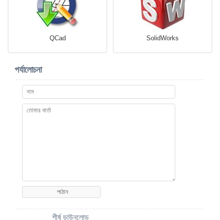
QCad
SolidWorks
পর্যালোচনা
শীর্ষ ডাউনলোড