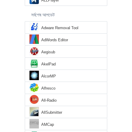
ALLPlayer
সর্বশেষ আপডেট
Adware Removal Tool
AdWords Editor
Aegisub
AkelPad
AlcorMP
Alfresco
All-Radio
AllSubmitter
AMCap