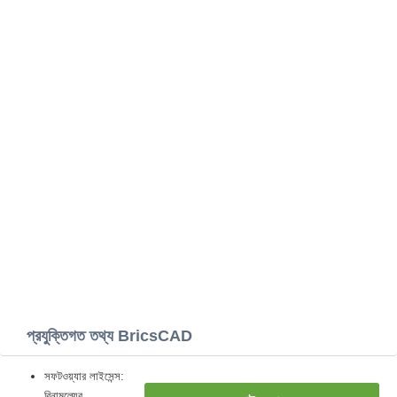
প্রযুক্তিগত তথ্য BricsCAD
সফটওয়্যার লাইসেন্স:
বিনামূল্যের