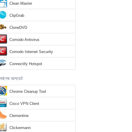
Clean Master
ClipGrab
CloneDVD
Comodo Antivirus
Comodo Internet Security
Connectify Hotspot
সর্বশেষ আপডেট
Chrome Cleanup Tool
Cisco VPN Client
Clementine
Clickermann