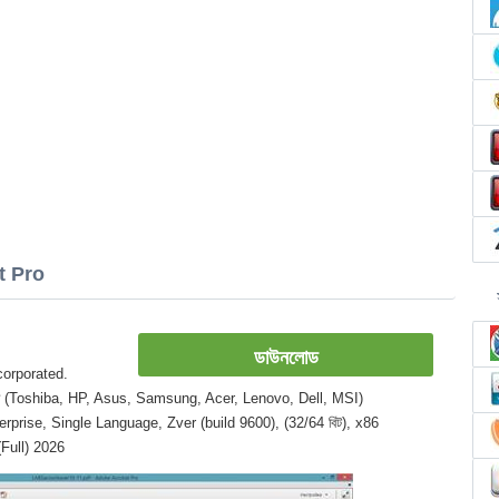
at Pro
ডাউনলোড
corporated.
 ল্যাপটপ (Toshiba, HP, Asus, Samsung, Acer, Lenovo, Dell, MSI)
terprise, Single Language, Zver (build 9600), (32/64 বিট), x86
 (Full) 2026