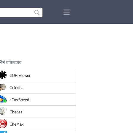
শীর্ষ ডাউনলোড
CDR Viewer
Celestia
cFosSpeed
Charles
CheMax