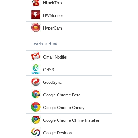
HijackThis
HWMonitor
HyperCam
সর্বশেষ আপডেট
Gmail Notifier
GNS3
GoodSync
Google Chrome Beta
Google Chrome Canary
Google Chrome Offline Installer
Google Desktop