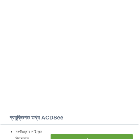
প্রযুক্তিগত তথ্য ACDSee
সফটওয়্যার লাইসেন্স:
বিনামূল্যের